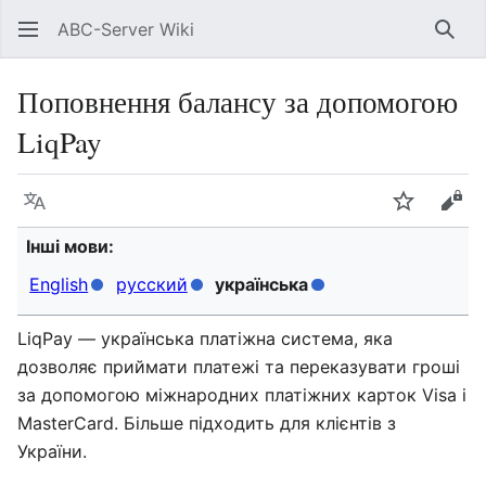
ABC-Server Wiki
Знай
Поповнення балансу за допомогою
LiqPay
Мова
Спостері
Пер
Інші мови:
English
русский
українська
LiqPay — українська платіжна система, яка
дозволяє приймати платежі та переказувати гроші
за допомогою міжнародних платіжних карток Visa і
MasterCard. Більше підходить для клієнтів з
України.